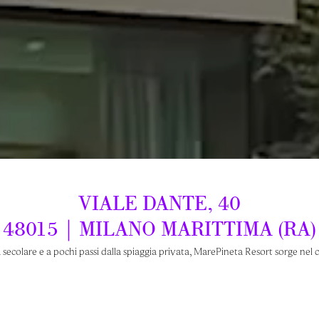
VIALE
DANTE,
40
48015
|
MILANO
MARITTIMA
(RA)
secolare e a pochi passi dalla spiaggia privata, MarePineta Resort sorge nel 