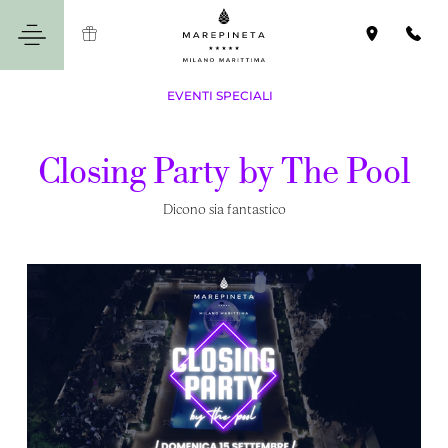
EVENTI SPECIALI
Closing
Party
by
The
Pool
Dicono sia fantastico