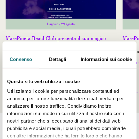
1 agosto
- 29 agosto
MarePineta BeachClub presenta il suo magico
MarePin
Agosto
Luglio
Eventi MarePineta Agosto
un calend
Consenso
Dettagli
Informazioni sui cookie
SCOPRI DI PIÙ
SCOPRI DI 
Questo sito web utilizza i cookie
Utilizziamo i cookie per personalizzare contenuti ed
annunci, per fornire funzionalità dei social media e per
analizzare il nostro traffico. Condividiamo inoltre
informazioni sul modo in cui utilizza il nostro sito con i
nostri partner che si occupano di analisi dei dati web,
pubblicità e social media, i quali potrebbero combinarle
ENTRA NEL
con altre informazioni che ha fornito loro o che hanno