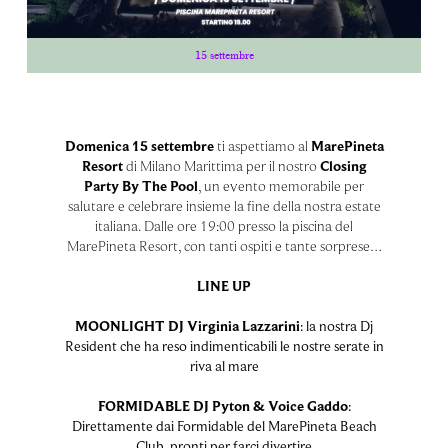
15 settembre
Domenica 15 settembre
ti aspettiamo al
MarePineta
Resort
di Milano Marittima per il nostro
Closing
Party By The Pool
, un evento memorabile per
salutare e celebrare insieme la fine della nostra estate
italiana. Dalle ore 19:00 presso la piscina del
MarePineta Resort, con tanti ospiti e tante sorprese…
LINE UP
MOONLIGHT DJ Virginia Lazzarini
: la nostra Dj
Resident che ha reso indimenticabili le nostre serate in
riva al mare
FORMIDABLE DJ Pyton & Voice Gaddo
:
Direttamente dai Formidable del MarePineta Beach
Club, pronti per farci divertire